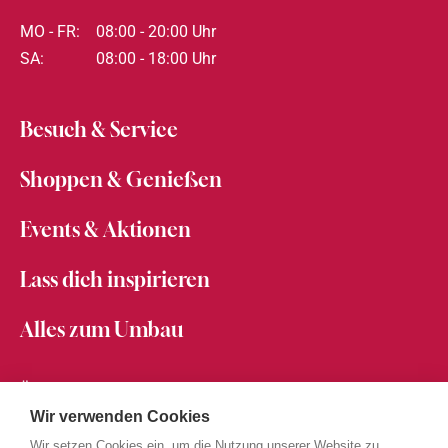
MO - FR:
08:00 - 20:00 Uhr
SA:
08:00 - 18:00 Uhr
Besuch & Service
Shoppen & Genießen
Events & Aktionen
Lass dich inspirieren
Alles zum Umbau
Über den Messepark
Karriere im Messepark
Wir verwenden Cookies
Partner werden
Wir setzen Cookies ein, um die Nutzung unserer Website zu