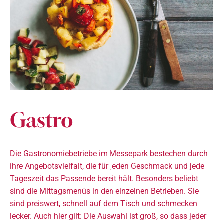
Gastro
Die Gastronomiebetriebe im Messepark bestechen durch
ihre Angebotsvielfalt, die für jeden Geschmack und jede
Tageszeit das Passende bereit hält. Besonders beliebt
sind die Mittagsmenüs in den einzelnen Betrieben. Sie
sind preiswert, schnell auf dem Tisch und schmecken
lecker. Auch hier gilt: Die Auswahl ist groß, so dass jeder